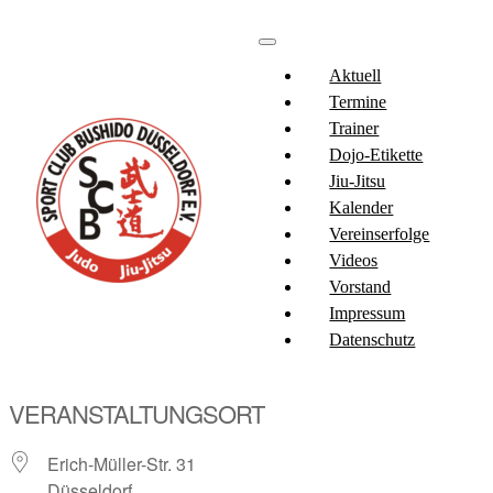
Aktuell
Termine
Trainer
Dojo-Etikette
Jiu-Jitsu
Kalender
Vereinserfolge
Videos
Vorstand
Impressum
Datenschutz
VERANSTALTUNGSORT
Erich-Müller-Str. 31
Düsseldorf