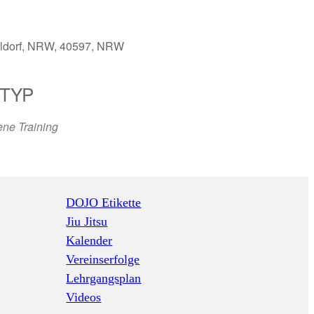
seldorf, NRW, 40597, NRW
TYP
65
Outlook Live
ne Training
DOJO Etikette
Jiu Jitsu
Kalender
Vereinserfolge
Lehrgangsplan
Videos