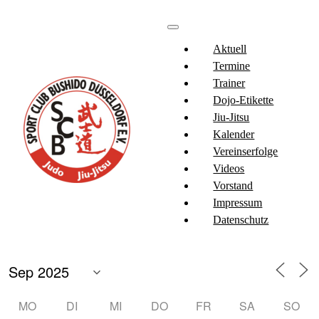
Aktuell
Termine
Trainer
Dojo-Etikette
Jiu-Jitsu
Kalender
Vereinserfolge
Videos
Vorstand
Impressum
Datenschutz
MO
DI
MI
DO
FR
SA
SO