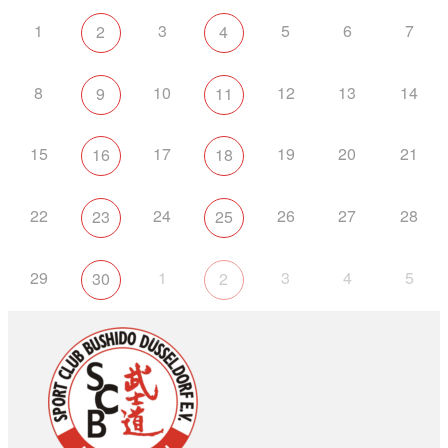
1
3
5
6
7
2
4
8
10
12
13
14
9
11
15
17
19
20
21
16
18
22
24
26
27
28
23
25
29
1
3
4
5
30
2