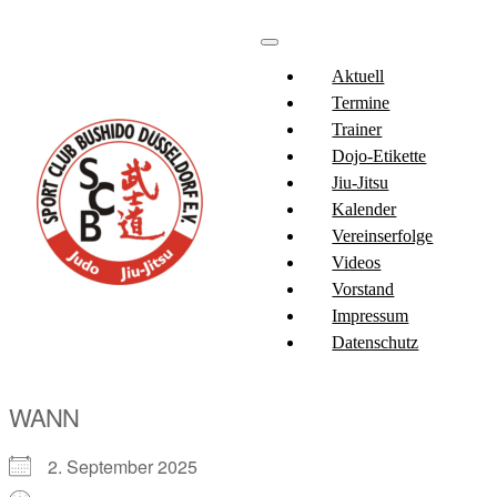
Aktuell
Termine
Trainer
Dojo-Etikette
Jiu-Jitsu
Kalender
Vereinserfolge
Videos
Vorstand
Impressum
Datenschutz
WANN
2. September 2025