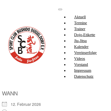
Aktuell
Termine
Trainer
Dojo-Etikette
Jiu-Jitsu
Kalender
Vereinserfolge
Videos
Vorstand
Impressum
Datenschutz
WANN
12. Februar 2026