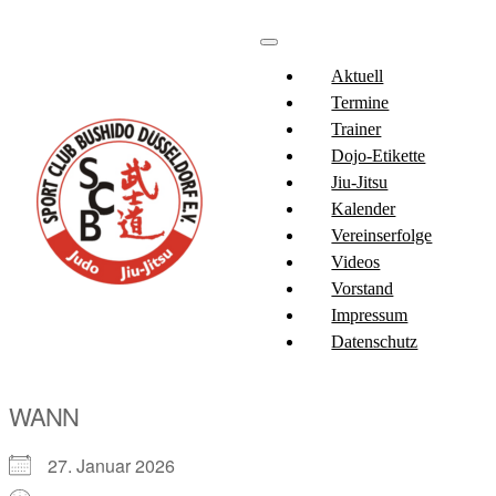
Aktuell
Termine
Trainer
Dojo-Etikette
Jiu-Jitsu
Kalender
Vereinserfolge
Videos
Vorstand
Impressum
Datenschutz
WANN
27. Januar 2026