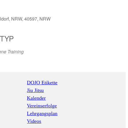
seldorf, NRW, 40597, NRW
TYP
65
Outlook Live
ne Training
DOJO Etikette
Jiu Jitsu
Kalender
Vereinserfolge
Lehrgangsplan
Videos