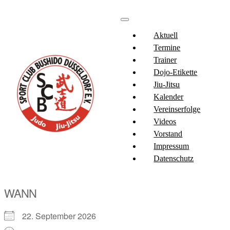
Aktuell
Termine
Trainer
Dojo-Etikette
Jiu-Jitsu
Kalender
Vereinserfolge
Videos
Vorstand
Impressum
Datenschutz
WANN
22. September 2026