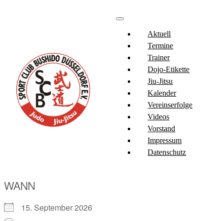
Aktuell
Termine
Trainer
Dojo-Etikette
Jiu-Jitsu
Kalender
Vereinserfolge
Videos
Vorstand
Impressum
Datenschutz
WANN
15. September 2026