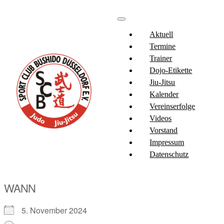
Aktuell
Termine
Trainer
Dojo-Etikette
Jiu-Jitsu
Kalender
Vereinserfolge
Videos
Vorstand
Impressum
Datenschutz
WANN
5. November 2024