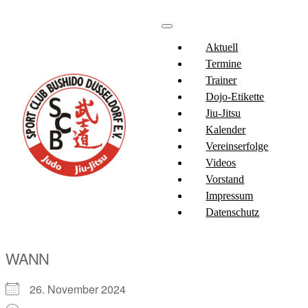
Aktuell
Termine
Trainer
Dojo-Etikette
Jiu-Jitsu
Kalender
Vereinserfolge
Videos
Vorstand
Impressum
Datenschutz
WANN
26. November 2024