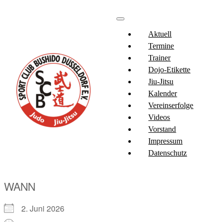
Aktuell
Termine
Trainer
Dojo-Etikette
Jiu-Jitsu
Kalender
Vereinserfolge
Videos
Vorstand
Impressum
Datenschutz
WANN
2. Juni 2026