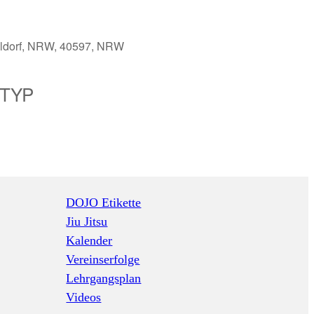
seldorf, NRW, 40597, NRW
TYP
65
Outlook Live
DOJO Etikette
Jiu Jitsu
Kalender
Vereinserfolge
Lehrgangsplan
Videos