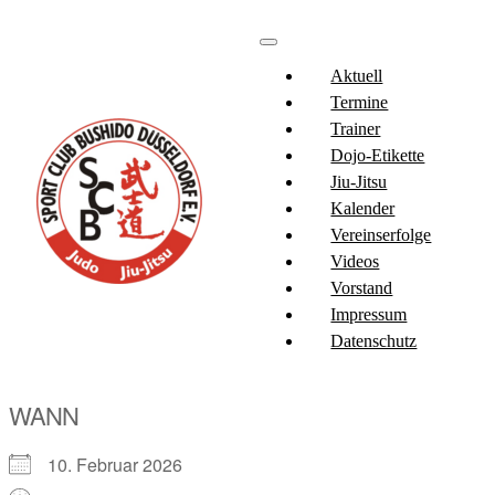
Aktuell
Termine
Trainer
Dojo-Etikette
Jiu-Jitsu
Kalender
Vereinserfolge
Videos
Vorstand
Impressum
Datenschutz
WANN
10. Februar 2026